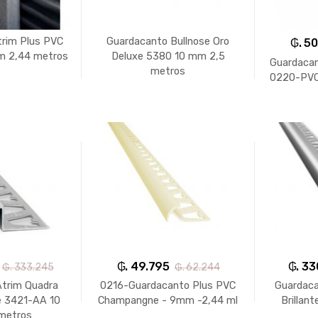
trim Plus PVC
Guardacanto Bullnose Oro
₲. 5
m 2,44 metros
Deluxe 5380 10 mm 2,5
Guardacan
metros
0220-PVC
₲. 49.795
₲. 33
₲. 333.245
₲. 62.244
Atrim Quadra
0216-Guardacanto Plus PVC
Guardaca
e 3421-AA 10
Champangne - 9mm -2,44 ml
Brillan
metros