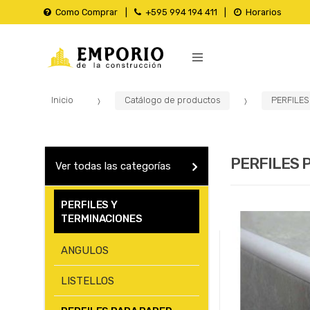
Como Comprar
+595 994 194 411
Horarios
B
u
s
c
Inicio
Catálogo de productos
PERFILES
a
r
p
o
PERFILES 
Ver todas las categorías
r
:
PERFILES Y
TERMINACIONES
ANGULOS
LISTELLOS