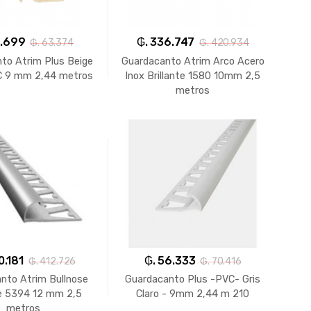
0.699
₲. 336.747
₲. 63.374
₲. 420.934
to Atrim Plus Beige
Guardacanto Atrim Arco Acero
 9 mm 2,44 metros
Inox Brillante 1580 10mm 2,5
metros
0.181
₲. 56.333
₲. 412.726
₲. 70.416
nto Atrim Bullnose
Guardacanto Plus -PVC- Gris
te 5394 12 mm 2,5
Claro - 9mm 2,44 m 210
metros