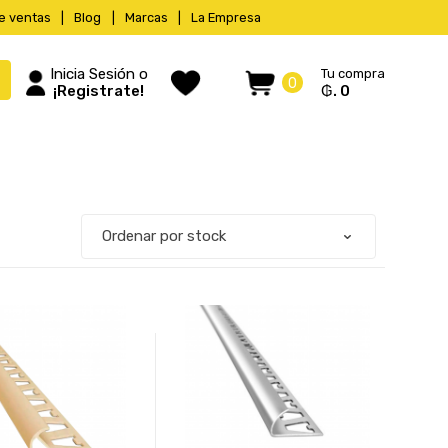
e ventas
Blog
Marcas
La Empresa
Inicia Sesión o
Tu compra
0
¡Registrate!
₲. 0