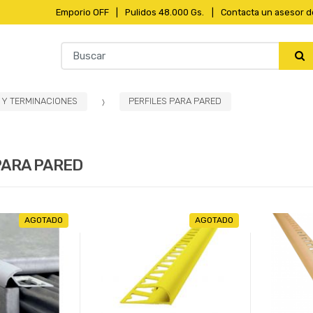
Emporio OFF
Pulidos 48.000 Gs.
Contacta un asesor d
 Y TERMINACIONES
PERFILES PARA PARED
PARA PARED
AGOTADO
AGOTADO