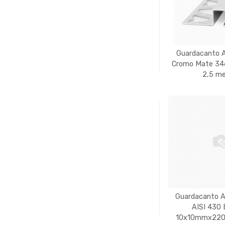
Guardacanto 
Cromo Mate 3
2,5 m
Guardacanto At
AISI 430 B
10x10mmx220