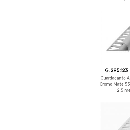
₲. 295.123
Guardacanto At
Cromo Mate 5
2,5 m