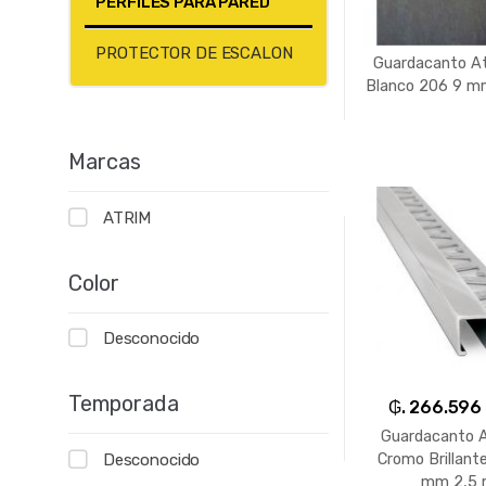
PERFILES PARA PARED
PROTECTOR DE ESCALON
Guardacanto A
Blanco 206 9 m
Marcas
ATRIM
Color
Desconocido
Temporada
₲. 266.596
Guardacanto 
Desconocido
Cromo Brillant
mm 2,5 