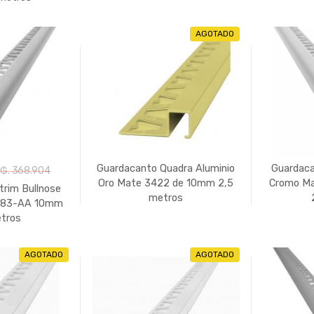
AGOTADO
Guardacanto Quadra Aluminio
Guardaca
₲. 368.904
Oro Mate 3422 de 10mm 2,5
Cromo M
rim Bullnose
metros
383-AA 10mm
etros
AGOTADO
AGOTADO