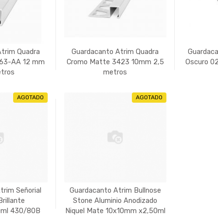
Atrim Quadra
Guardacanto Atrim Quadra
Guardaca
463-AA 12 mm
Cromo Matte 3423 10mm 2,5
Oscuro 0
etros
metros
AGOTADO
AGOTADO
rim Señorial
Guardacanto Atrim Bullnose
rillante
Stone Aluminio Anodizado
ml 430/80B
Niquel Mate 10x10mm x2,50ml