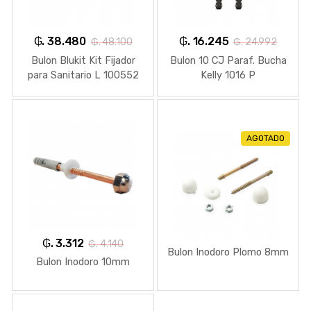
₲. 38.480
₲. 16.245
₲. 48.100
₲. 24.992
Bulon Blukit Kit Fijador
Bulon 10 CJ Paraf. Bucha
para Sanitario L 100552
Kelly 1016 P
AGOTADO
₲. 3.312
₲. 4.140
Bulon Inodoro Plomo 8mm
Bulon Inodoro 10mm