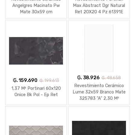
Angelgres Macinato Pw
Max Abstract Dgr Natural
Mate 30x59 cm
Ret 20X20 4 Pz 61391E
Rectificado
₲. 38.926
₲. 48.658
₲. 159.690
₲. 199.613
Revestimiento Cerámico
1,37 M² Portinari 60x120
Lume 32x59 Branco Mate
Onice Bk Pol - Ep Ret
325783 "A" 2,30 M²