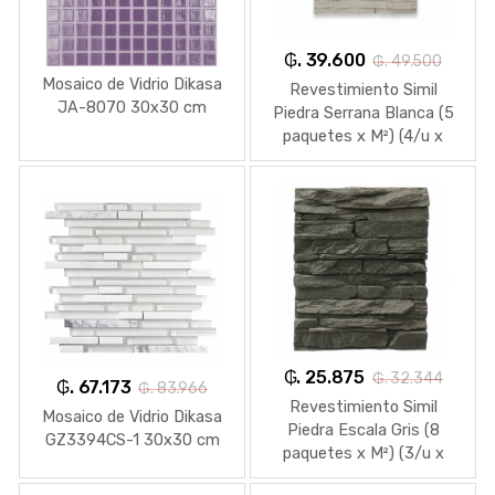
₲. 39.600
₲. 49.500
Mosaico de Vidrio Dikasa
Revestimiento Simil
JA-8070 30x30 cm
Piedra Serrana Blanca (5
paquetes x M²) (4/u x
paquete)
₲. 25.875
₲. 32.344
₲. 67.173
₲. 83.966
Revestimiento Simil
Mosaico de Vidrio Dikasa
Piedra Escala Gris (8
GZ3394CS-1 30x30 cm
paquetes x M²) (3/u x
paquete)