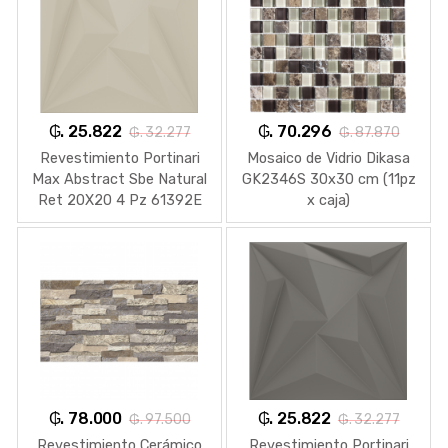
₲. 25.822
₲. 70.296
₲. 32.277
₲. 87.870
Revestimiento Portinari
Mosaico de Vidrio Dikasa
Max Abstract Sbe Natural
GK2346S 30x30 cm (11pz
Ret 20X20 4 Pz 61392E
x caja)
₲. 78.000
₲. 25.822
₲. 97.500
₲. 32.277
Revestimiento Cerámico
Revestimiento Portinari