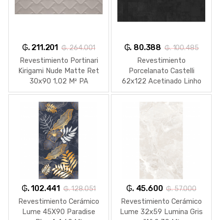
₲. 211.201
₲. 80.388
₲. 264.001
₲. 100.485
Revestimiento Portinari
Revestimiento
Kirigami Nude Matte Ret
Porcelanato Castelli
30x90 1,02 M² PA
62x122 Acetinado Linho
6057483A
Dark 2,28 M² 70692
₲. 102.441
₲. 45.600
₲. 128.051
₲. 57.000
Revestimiento Cerámico
Revestimiento Cerámico
Lume 45X90 Paradise
Lume 32x59 Lumina Gris